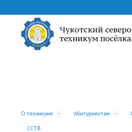
Чукотский север
техникум посёлк
О техникуме
Абитуриентам
ССТВ