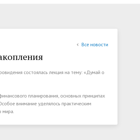
Руководство
Общежития
Спортивная жизнь
Электронная приемная
История
Обзор обращений граждан
Контакты
Все новости
накопления
Новости
Дорожная безопасность
ровидения состоялась лекция на тему: «Думай о
Наставничество
и
финансового планирования, основных принципах
 Особое внимание уделялось практическим
о мира.