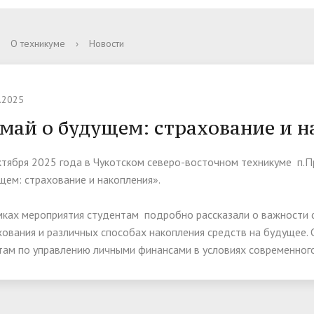
ательная организация
 и условия приема
обучения
прием граждан
Аккредитация
Питание
Студенческая жизнь
Письменное обращение
О техникуме
›
Новости
аватели
икам
 рассмотрения обращений
Сотрудники
Справочные системы
Порядок обжалования
е регулирование
Библиотека и Библиотечно-
.2025
информационная система
май о будущем: страхование и 
ерея
Объявления
ктября 2025 года в Чукотском северо-восточном техникуме п.П
щем: страхование и накопления».
оллективного доступа
Финансовая грамотность
тельная работа
Противодействие коррупци
мках мероприятия студентам подробно рассказали о важности 
хования и различных способах накопления средств на будущее.
там по управлению личными финансами в условиях современног