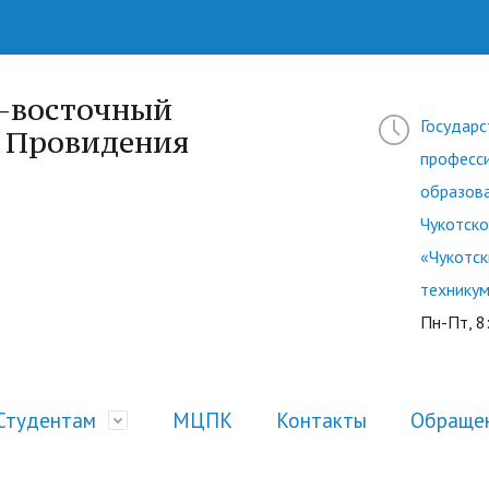
о-восточный
Государ
а Провидения
професс
образов
Чукотско
«Чукотск
технику
Пн-Пт, 8
Студентам
МЦПК
Контакты
Обращен