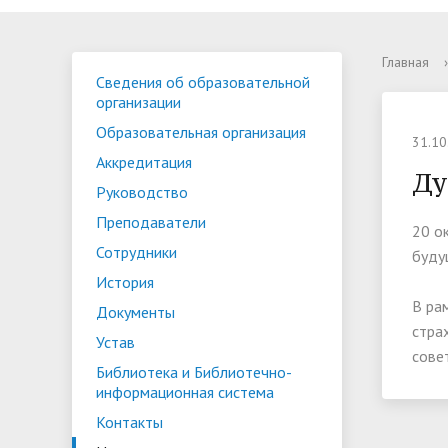
Сведения об образовательной
Приемная комиссия
Учебные материалы
Обращения граждан
Образов
Правила
Оплата 
Личный 
Главная
›
Сведения об образовательной
организации
Расписание занятий
Проверить статус обращения
Препод
Выпускн
Порядок
организации
Образовательная организация
Документы
Ответы на обращения,
Устав
Правово
31.10
Аккредитация
затрагивающие интересы
Ду
Руководство
неопределенного круга лиц
Лицензии
Фотогал
Преподаватели
20 о
Сотрудники
буду
Антикоррупционное просвещение
Центр к
История
Общественное питание
Воспита
В ра
Документы
стра
Устав
сове
Библиотека и Библиотечно-
информационная система
Контакты