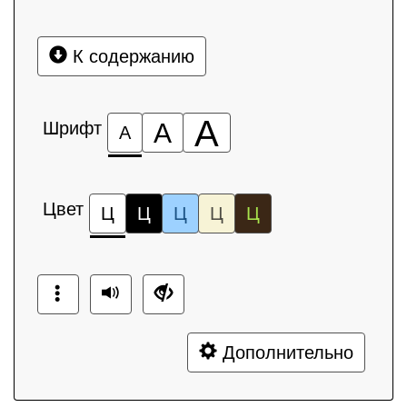
К содержанию
А
Шрифт
А
А
Цвет
Ц
Ц
Ц
Ц
Ц
Дополнительно