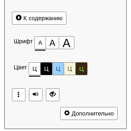
К содержанию
А
Шрифт
А
А
Цвет
Ц
Ц
Ц
Ц
Ц
Дополнительно