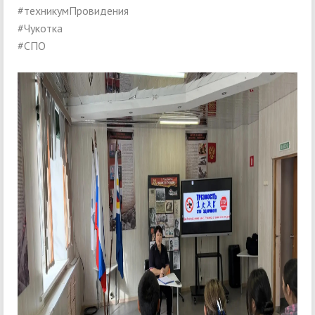
#техникумПровидения
#Чукотка
#СПО