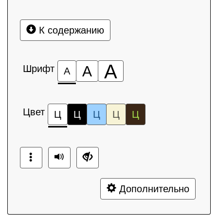
К содержанию
А
Шрифт
А
А
Цвет
Ц
Ц
Ц
Ц
Ц
Дополнительно