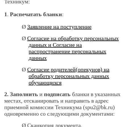
Техникум:
1
.
Распечатать бланки
:
Ø
Заявление на поступление
Ø
Согласие на обработку персональных
данных и Согласие на
распространение персональных
данных
Ø
Согласие родителей(опекунов) на
обработку персональных данных
обучающихся
2. Заполнить
и
подписать
бланки в указанных
местах, отсканировать и направить в адрес
приемной комиссии Техникума (
spu
2@
bk
.
ru
)
одновременно со следующими документами:
Ø
Сканкопия документа,