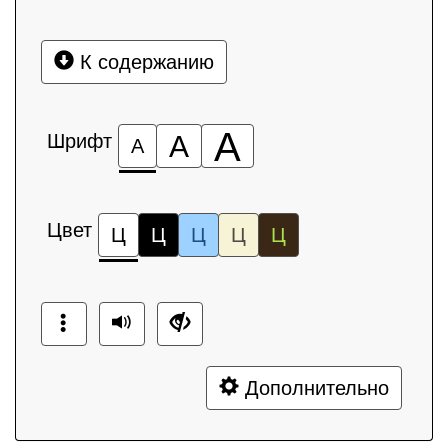
К содержанию
А
Шрифт
А
А
Цвет
Ц
Ц
Ц
Ц
Ц
Дополнительно