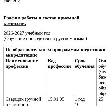
каб. 202
График работы и состав приемной
комиссии.
2026-2027 учебный год
(Обучение проводится на русском языке)
По образовательным программам подготовк
аккредитацию
Наименование
Код
Срок
Оч
профессии
профессии
обучения
обу
(че
баз
осн
об
обр
Сварщик (ручной
15.01.05
1
год
25
и частично
10