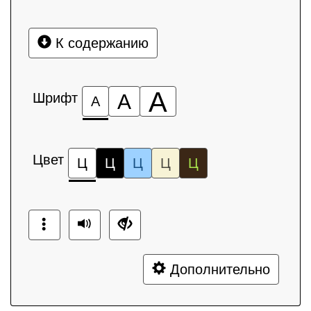
К содержанию
А
Шрифт
А
А
Цвет
Ц
Ц
Ц
Ц
Ц
Дополнительно