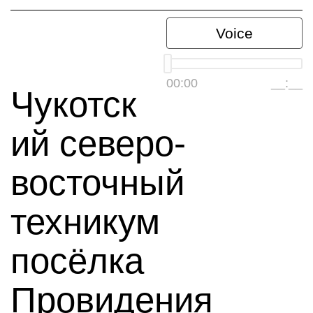
Voice
00:00
__:__
Чукотск
ий северо-
восточный
техникум
посёлка
Провидения