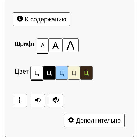
К содержанию
А
Шрифт
А
А
Цвет
Ц
Ц
Ц
Ц
Ц
Дополнительно